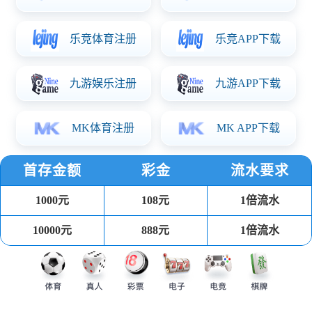
赖的体育数据平台
线上买球官网(中国)官方网站 专注于构建一个以赛事内容、
数据服务与智能分析为核心的数字生态平台，聚焦全球体育
用户的实时信息与多终端互动体验。平台以稳定技术架构和
合规体系赢得市场认可，深受线上买球官网(中国)官方网站
用户喜爱。
技术驱动，性能优先
平台采用自研系统架构，持续优化加载速度与数据传
输流程，通过部署全球 CDN 加速节点，实现不同地
区高速访问与高并发下的稳定运行，全面提升用户操
作流畅度。